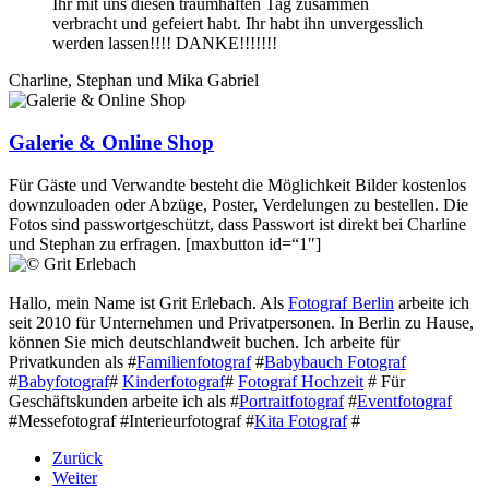
Ihr mit uns diesen traumhaften Tag zusammen
verbracht und gefeiert habt. Ihr habt ihn unvergesslich
werden lassen!!!! DANKE!!!!!!!
Charline, Stephan und Mika Gabriel
Galerie & Online Shop
Für Gäste und Verwandte besteht die Möglichkeit Bilder kostenlos
downzuloaden oder Abzüge, Poster, Verdelungen zu bestellen. Die
Fotos sind passwortgeschützt, dass Passwort ist direkt bei Charline
und Stephan zu erfragen. [maxbutton id=“1″]
Hallo, mein Name ist Grit Erlebach. Als
Fotograf Berlin
arbeite ich
seit 2010 für Unternehmen und Privatpersonen. In Berlin zu Hause,
können Sie mich deutschlandweit buchen. Ich arbeite für
Privatkunden als #
Familienfotograf
#
Babybauch Fotograf
#
Babyfotograf
#
Kinderfotograf
#
Fotograf Hochzeit
# Für
Geschäftskunden arbeite ich als #
Portraitfotograf
#
Eventfotograf
#Messefotograf #Interieurfotograf #
Kita Fotograf
#
Zurück
Weiter