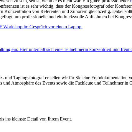
esen zu sein, selbst, wenn er es nicht war. Ein guter, professioneller
E
nferenzen ist es sehr wichtig, dass der Kongressfotograf oder Konferen
ern Konzentration von Referenten und Zuhörern gleichzeitig. Dabei sollt
 gefragt, um professionelle und eindrucksvolle Aufnahmen bei Kongresse
altung ein: Hier unterhält sich eine Teilnehmerin konzentriert und freu
enz- und Tagungsfotograf erstellen wir für Sie eine Fotodokumentation
hts und Atmosphäre des Events sowie die Fachleute und Teilnehmer in 
is ins kleinste Detail von Ihrem Event.