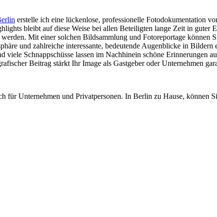
erlin
erstelle ich eine lückenlose, professionelle Fotodokumentation von
hts bleibt auf diese Weise bei allen Beteiligten lange Zeit in guter E
t werden. Mit einer solchen Bildsammlung und Fotoreportage können S
sphäre und zahlreiche interessante, bedeutende Augenblicke in Bildern 
d viele Schnappschüsse lassen im Nachhinein schöne Erinnerungen auf
rafischer Beitrag stärkt Ihr Image als Gastgeber oder Unternehmen gara
ich für Unternehmen und Privatpersonen. In Berlin zu Hause, können S