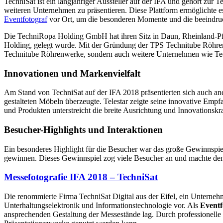
TechniSat ist ein langjähriger Aussteller auf der IFA und gehört zu
weiteren Unternehmen zu präsentieren. Diese Plattform ermöglichte es
Eventfotograf
vor Ort, um die besonderen Momente und die beeindruc
Die TechniRopa Holding GmbH hat ihren Sitz in Daun, Rheinland-Pfal
Holding, gelegt wurde. Mit der Gründung der TPS Technitube Röhre
Technitube Röhrenwerke, sondern auch weitere Unternehmen wie Technib
Innovationen und Markenvielfalt
Am Stand von TechniSat auf der IFA 2018 präsentierten sich auch and
gestalteten Möbeln überzeugte. Telestar zeigte seine innovative Em
und Produkten unterstreicht die breite Ausrichtung und Innovationsk
Besucher-Highlights und Interaktionen
Ein besonderes Highlight für die Besucher war das große Gewinnspiel
gewinnen. Dieses Gewinnspiel zog viele Besucher an und machte den
Messefotografie IFA 2018 – TechniSat
Die renommierte Firma TechniSat Digital aus der Eifel, ein Unterneh
Unterhaltungselektronik und Informationstechnologie vor. Als
Eventf
ansprechenden Gestaltung der Messestände lag. Durch professionelle 