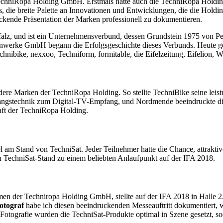
r TechniRopa Holding GmbH. Erstmals hatte auch die TechniRopa Holding
, die breite Palette an Innovationen und Entwicklungen, die die Holdin
kende Präsentation der Marken professionell zu dokumentieren.
z, und ist ein Unternehmensverbund, dessen Grundstein 1975 von Pete
nwerke GmbH begann die Erfolgsgeschichte dieses Verbunds. Heute g
ike, nexxoo, Techniform, formitable, die Eifelzeitung, Eifelion, Winds
ere Marken der TechniRopa Holding. So stellte TechniBike seine leist
pfangstechnik zum Digital-TV-Empfang, und Nordmende beeindruckte die
raft der TechniRopa Holding.
 am Stand von TechniSat. Jeder Teilnehmer hatte die Chance, attraktiv
 TechniSat-Stand zu einem beliebten Anlaufpunkt auf der IFA 2018.
men der Techniropa Holding GmbH, stellte auf der IFA 2018 in Halle 2
otograf
habe ich diesen beeindruckenden Messeauftritt dokumentiert, 
Fotografie wurden die TechniSat-Produkte optimal in Szene gesetzt, s