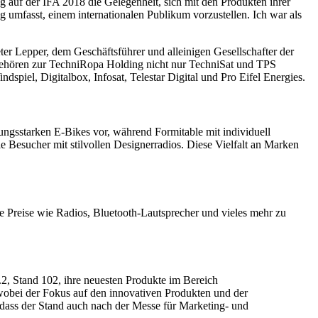
 auf der IFA 2018 die Gelegenheit, sich mit den Produkten ihrer
g umfasst, einem internationalen Publikum vorzustellen. Ich war als
r Lepper, dem Geschäftsführer und alleinigen Gesellschafter der
ehören zur TechniRopa Holding nicht nur TechniSat und TPS
piel, Digitalbox, Infosat, Telestar Digital und Pro Eifel Energies.
ungsstarken E-Bikes vor, während Formitable mit individuell
 Besucher mit stilvollen Designerradios. Diese Vielfalt an Marken
e Preise wie Radios, Bluetooth-Lautsprecher und vieles mehr zu
.2, Stand 102, ihre neuesten Produkte im Bereich
wobei der Fokus auf den innovativen Produkten und der
odass der Stand auch nach der Messe für Marketing- und